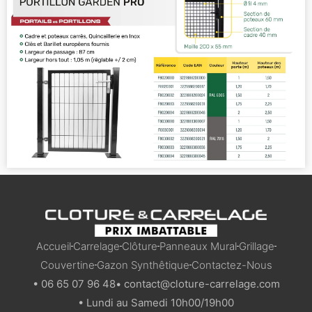
Accueil
Carrelage
Clôture
Panneaux Mural
Grillage
Couvertine
Gazon Synthêtique
Contactez-Nous
• 06 65 07 96 48
• contact@cloture-carrelage.com
• Lundi au Samedi 10h00/19h00