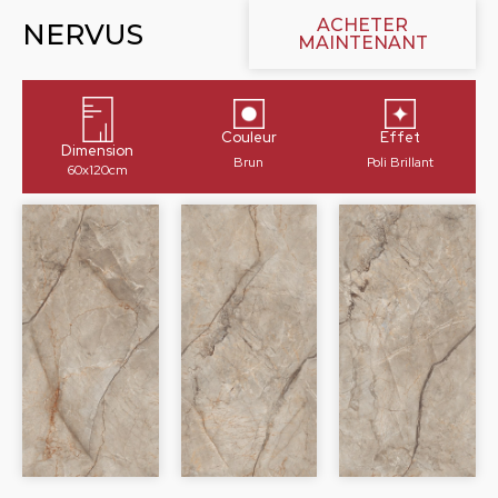
ACHETER
NERVUS
MAINTENANT
Couleur
Effet
Dimension
Brun
Poli Brillant
60x120cm