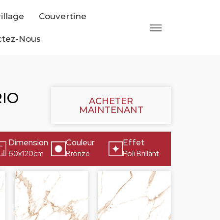
illage
Couvertine
ctez-Nous
IO
ACHETER
MAINTENANT
Dimension
Couleur
Effet
60x120cm
Bronze
Poli Brillant